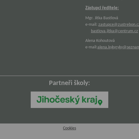
Zástupci ředitele:
Mgr. Jitka Bastlová
e-mail:
zastupce@zustrebon.c
bastlova.jitka@centrum.cz
Alena Kohoutová
e-mail:
alena.kykyryky@sezna
Partneři školy:
Cookies