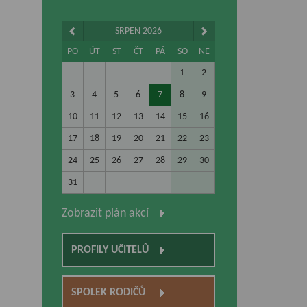
SRPEN 2026
PO
ÚT
ST
ČT
PÁ
SO
NE
1
2
3
4
5
6
7
8
9
10
11
12
13
14
15
16
17
18
19
20
21
22
23
24
25
26
27
28
29
30
31
Zobrazit plán akcí
PROFILY UČITELŮ
SPOLEK RODIČŮ