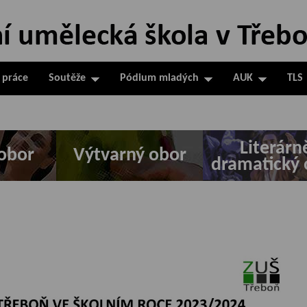
 práce
Soutěže
Pódium mladých
AUK
TLS
Literárn
obor
Výtvarný obor
dramatický 