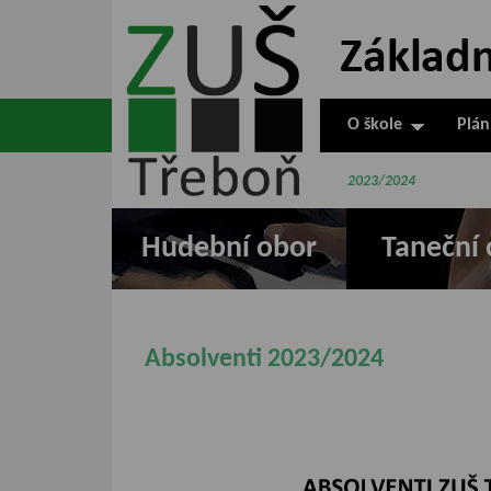
ZUŠ Třeboň -
Základní
umělecká škola
O škole
Plán
v Třeboni
2023/2024
Hudební obor
Taneční 
Absolventi 2023/2024