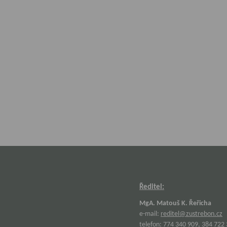
Ředitel:
MgA. Matouš K. Řeřicha
e-mail:
reditel@zustrebon.cz
telefon: 774 340 909, 384 722