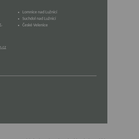
Lomnice nad Lužnicí
Suchdol nad Lužnicí
z
,
České Velenice
m.cz