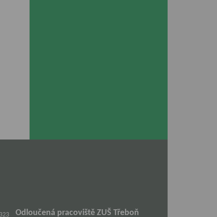
Odloučená pracoviště ZUŠ Třeboň
 323