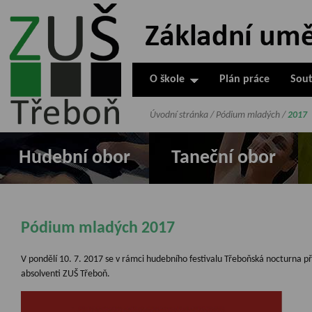
ZUŠ Třeboň -
Základní
umělecká škola
O škole
Plán práce
Sout
v Třeboni
Úvodní stránka
/
Pódium mladých
/
2017
Hudební obor
Taneční obor
Pódium mladých 2017
V pondělí 10. 7. 2017 se v rámci hudebního festivalu Třeboňská nocturna před
absolventi ZUŠ Třeboň.