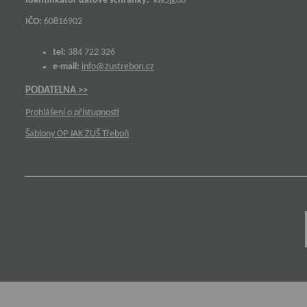
Identifikátor datové schránky:
kw5jg6b
IČO:
60816902
tel:
384 722 326
e-mail:
info@zustrebon.cz
PODATELNA >>
Prohlášení o přístupnosti
Šablony OP JAK ZUŠ Třeboň