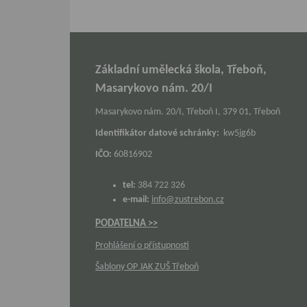
Základní umělecká škola, Třeboň,
Masarykovo nám. 20/I
Masarykovo nám. 20/I, Třeboň I, 379 01, Třeboň
Identifikátor datové schránky:
kw5jg6b
IČO:
60816902
tel:
384 722 326
e-mail:
info@zustrebon.cz
PODATELNA >>
Prohlášení o přístupnosti
Šablony OP JAK ZUŠ Třeboň