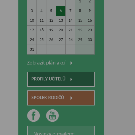
1
2
3
4
5
6
7
8
9
10
11
12
13
14
15
16
17
18
19
20
21
22
23
24
25
26
27
28
29
30
31
Zobrazit plán akcí
.
PROFILY UČITELŮ
SPOLEK RODIČŮ
Novinky e-mailem: