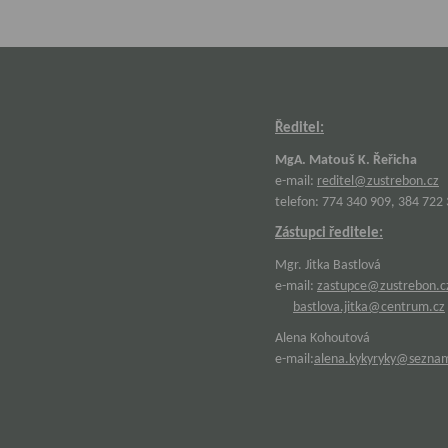
Ředitel:
MgA. Matouš K. Řeřicha
e-mail:
reditel@zustrebon.cz
telefon: 774 340 909, 384 722
Zástupci ředitele:
Mgr. Jitka Bastlová
e-mail:
zastupce@zustrebon.c
bastlova.jitka@centrum.cz
Alena Kohoutová
e-mail:
alena.kykyryky@sezna