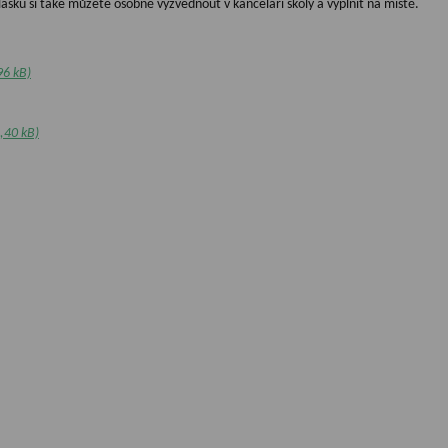
lášku si také můžete osobně vyzvednout v kanceláři školy a vyplnit na místě.
96 kB)
,40 kB)
 akademický rok odevzdávejte v kanceláři školy, nebo Vašim stávajícím lektorům
info@zustrebon.cz
.