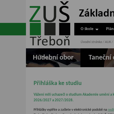
ZUŠ Třeboň -
Základní
umělecká škola
O škole
Plán
v Třeboni
Úvodní stránka
/
AUK
/
Hudební obor
Taneční 
Přihláška ke studiu
Vážení milí uchazeči o studium Akademie umění a k
2026/2027 a 2027/2028.
Přihlášky vyplňte a zašlete v elektronické podobě na
red