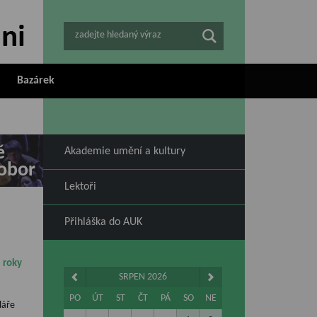
zadejte hledaný výraz
Bazárek
ě
Akademie umění a kultury
obor
Lektoři
Přihláška do AUK
 roky
SRPEN 2026
PO
ÚT
ST
ČT
PÁ
SO
NE
láře