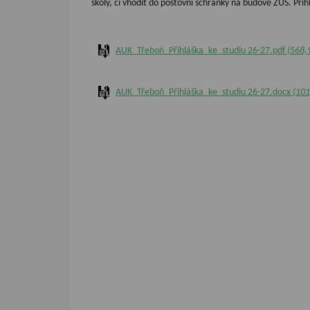
školy, či vhodit do poštovní schránky na budově ZUŠ. Přih
AUK_Třeboň_Přihláška_ke_studiu 26-27.pdf
(568,
AUK_Třeboň_Přihláška_ke_studiu 26-27.docx
(101
Vyplněné přihlášky Akademie umění a kultury Třeboň pro
Možné je zaslat přihlášku také elektronickou formou na