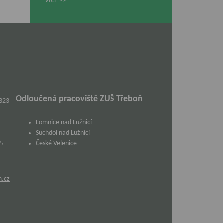
VÍCE
Odloučená pracoviště ZUŠ Třeboň
 323
Lomnice nad Lužnicí
Suchdol nad Lužnicí
z
,
České Velenice
m.cz