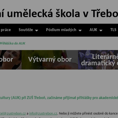
 práce
Soutěže
Pódium mladých
AUK
TLS
Přihláška do AUK
Literárn
obor
Výtvarný obor
dramatický 
ultury (AUK) při ZUŠ Třeboň, začínáme přijímat přihlášky pro akademické
itel@zustrebon.cz
a
info@zustrebon.cz
. Nebo ji můžete přinést osobně do kance