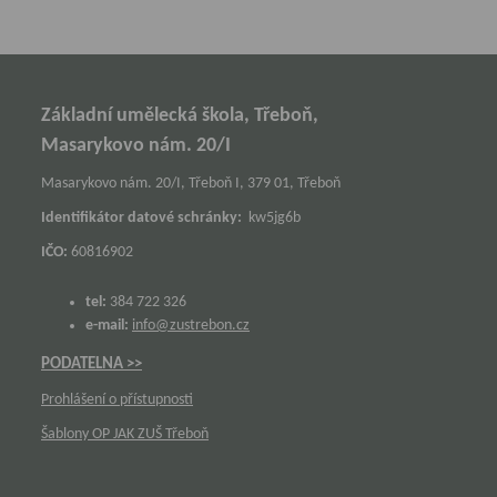
Základní umělecká škola, Třeboň,
Masarykovo nám. 20/I
Masarykovo nám. 20/I, Třeboň I, 379 01, Třeboň
Identifikátor datové schránky:
kw5jg6b
IČO:
60816902
tel:
384 722 326
e-mail:
info@zustrebon.cz
PODATELNA >>
Prohlášení o přístupnosti
Šablony OP JAK ZUŠ Třeboň