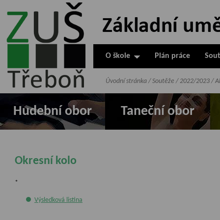
ZUŠ Třeboň -
Základní
umělecká škola
O škole
Plán práce
Sout
v Třeboni
Úvodní stránka
/
Soutěže
/
2022/2023
/
A
Hudební obor
Taneční obor
Okresní kolo
*
Výsledková listina