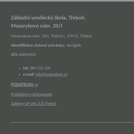
Základní umělecká škola, Třeboň,
Masarykovo nám. 20/I
Masarykovo nám. 20/I, Třeboň I, 379 01, Třeboň
Identifikátor datové schránky:
kw5jg6b
IČO:
60816902
tel:
384 722 326
e-mail:
info@zustrebon.cz
PODATELNA >>
Prohlášení o přístupnosti
Šablony OP JAK ZUŠ Třeboň