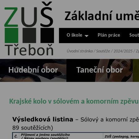
ZUŠ Třeboň -
Základní
umělecká škola
O škole
Plán práce
Sout
v Třeboni
Úvodní stránka
/
Soutěže
/
2024/2025
/
Z
Hudební obor
Taneční obor
Krajské kolo v sólovém a komorním zpěvu