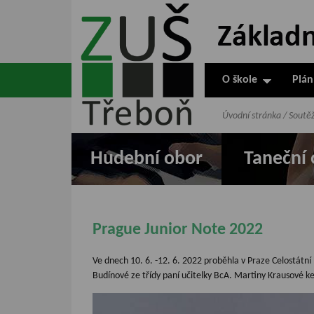
ZUŠ Třeboň -
Základní
umělecká škola
O škole
Plán
v Třeboni
Úvodní stránka
/
Soutě
Hudební obor
Taneční 
Prague Junior Note 2022
Ve dnech 10. 6. -12. 6. 2022 proběhla v Praze Celostát
Budínové ze třídy paní učitelky BcA. Martiny Krausové k