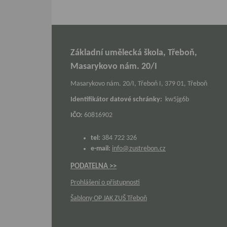
Základní umělecká škola, Třeboň,
Masarykovo nám. 20/I
Masarykovo nám. 20/I, Třeboň I, 379 01, Třeboň
Identifikátor datové schránky:
kw5jg6b
IČO:
60816902
tel:
384 722 326
e-mail:
info@zustrebon.cz
PODATELNA >>
Prohlášení o přístupnosti
Šablony OP JAK ZUŠ Třeboň