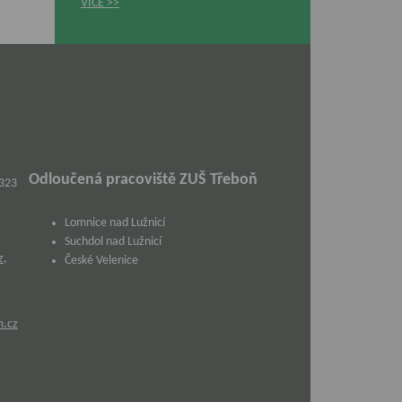
VÍCE
Odloučená pracoviště ZUŠ Třeboň
 323
Lomnice nad Lužnicí
Suchdol nad Lužnicí
z
,
České Velenice
m.cz