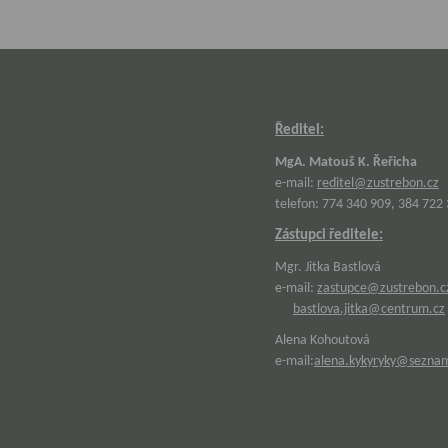
Ředitel:
MgA. Matouš K. Řeřicha
e-mail:
reditel@zustrebon.cz
telefon: 774 340 909, 384 722
Zástupci ředitele:
Mgr. Jitka Bastlová
e-mail:
zastupce@zustrebon.c
bastlova.jitka@centrum.cz
Alena Kohoutová
e-mail:
alena.kykyryky@sezna