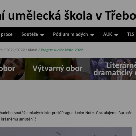
 práce
Soutěže
Pódium mladých
AUK
TLS
že
/
2021/2022
/
Klavír
/
Prague Junior Note 2022
Literárn
obor
Výtvarný obor
dramatický 
ní hudební soutěže mladých interpretůPrague Junior Note. Gratulujeme Barboře
e krásnému umístění!!