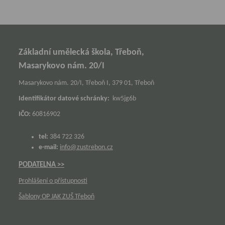
Základní umělecká škola, Třeboň,
Masarykovo nám. 20/I
Masarykovo nám. 20/I, Třeboň I, 379 01, Třeboň
Identifikátor datové schránky:
kw5jg6b
IČO:
60816902
tel:
384 722 326
e-mail:
info@zustrebon.cz
PODATELNA >>
Prohlášení o přístupnosti
Šablony OP JAK ZUŠ Třeboň