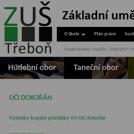
ZUŠ Třeboň -
Základní
umělecká škola
O škole
Plán práce
Sout
v Třeboni
Úvodní stránka
/
Soutěže
/
2016/2017
/
V
Hudební obor
Taneční obor
OČI DOKOŘÁN
Výsledky krajské přehlídky VO Oči dokořán
*