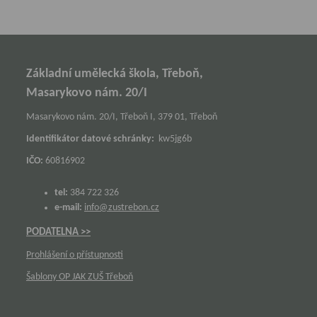
Základní umělecká škola, Třeboň,
Masarykovo nám. 20/I
Masarykovo nám. 20/I, Třeboň I, 379 01, Třeboň
Identifikátor datové schránky:
kw5jg6b
IČO:
60816902
tel:
384 722 326
e-mail:
info@zustrebon.cz
PODATELNA >>
Prohlášení o přístupnosti
Šablony OP JAK ZUŠ Třeboň