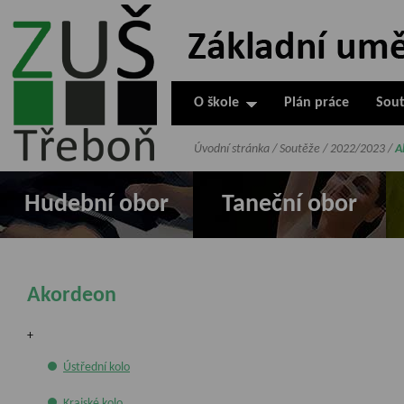
ZUŠ Třeboň -
Základní
umělecká škola
O škole
Plán práce
Sout
v Třeboni
Úvodní stránka
/
Soutěže
/
2022/2023
/
A
Hudební obor
Taneční obor
Akordeon
+
Ústřední kolo
Krajské kolo