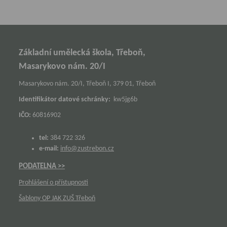
Základní umělecká škola, Třeboň,
Masarykovo nám. 20/I
Masarykovo nám. 20/I, Třeboň I, 379 01, Třeboň
Identifikátor datové schránky:
kw5jg6b
IČO:
60816902
tel:
384 722 326
e-mail:
info@zustrebon.cz
PODATELNA >>
Prohlášení o přístupnosti
Šablony OP JAK ZUŠ Třeboň