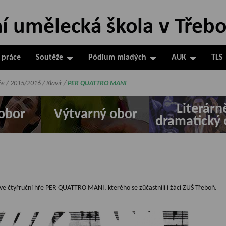
 práce
Soutěže
Pódium mladých
AUK
TLS
že
/
2015/2016
/
Klavír
/
PER QUATTRO MANI
Literárn
obor
Výtvarný obor
dramatický 
ž ve čtyřruční hře PER QUATTRO MANI, kterého se zůčastnili i žáci ZUŠ Třeboň.