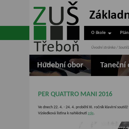
ZUŠ Třeboň -
Základní
umělecká škola
O škole
Plán
v Třeboni
Úvodní stránka
/
Soutě
Hudební obor
Taneční 
PER QUATTRO MANI 2016
Ve dnech 22. 4. - 24. 4. proběhl XI. ročník k
lavírní soutě
Výsledková listina k nahlédnutí
zde
.