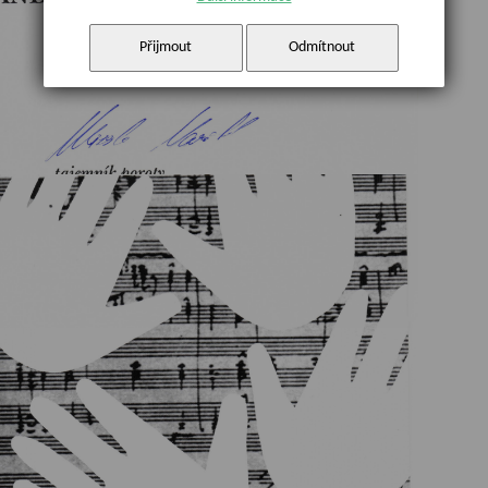
Přijmout
Odmítnout