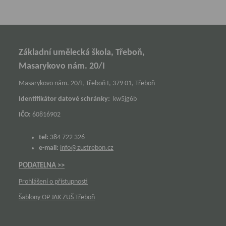
Základní umělecká škola, Třeboň,
Masarykovo nám. 20/I
Masarykovo nám. 20/I, Třeboň I, 379 01, Třeboň
Identifikátor datové schránky:
kw5jg6b
IČO:
60816902
tel:
384 722 326
e-mail:
info@zustrebon.cz
PODATELNA >>
Prohlášení o přístupnosti
Šablony OP JAK ZUŠ Třeboň