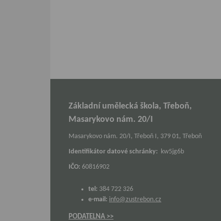
Základní umělecká škola, Třeboň,
Masarykovo nám. 20/I
Masarykovo nám. 20/I, Třeboň I, 379 01, Třeboň
Identifikátor datové schránky:
kw5jg6b
IČO:
60816902
tel:
384 722 326
e-mail:
info@zustrebon.cz
PODATELNA >>