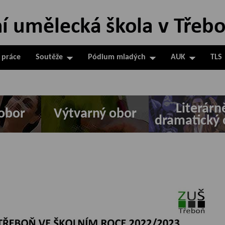
 práce
Soutěže
Pódium mladých
AUK
TLS
Literárn
obor
Výtvarný obor
dramatický 