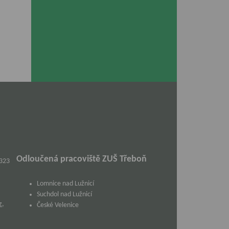
Odloučená pracoviště ZUŠ Třeboň
 323
Lomnice nad Lužnicí
Suchdol nad Lužnicí
z
,
České Velenice