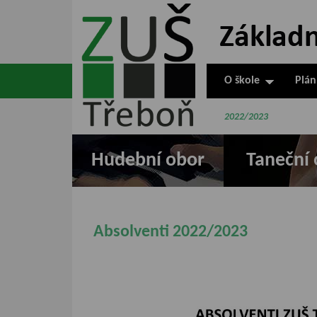
ZUŠ Třeboň -
Základní
umělecká škola
O škole
Plán
v Třeboni
2022/2023
Hudební obor
Taneční 
Absolventi 2022/2023