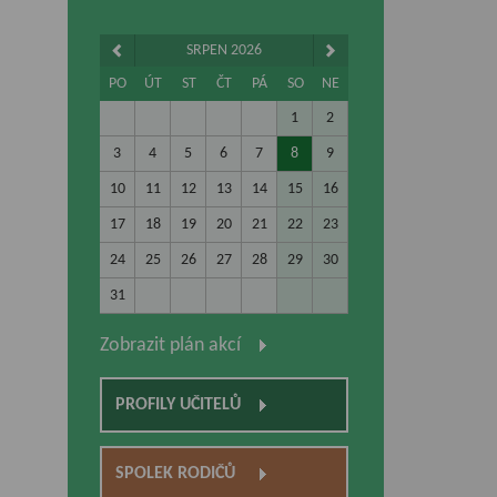
SRPEN 2026
PO
ÚT
ST
ČT
PÁ
SO
NE
1
2
3
4
5
6
7
8
9
10
11
12
13
14
15
16
17
18
19
20
21
22
23
24
25
26
27
28
29
30
31
Zobrazit plán akcí
PROFILY UČITELŮ
SPOLEK RODIČŮ