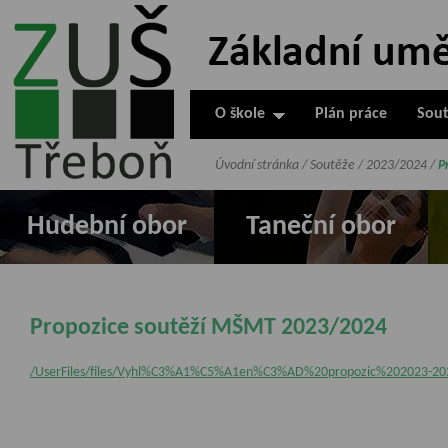
ZUŠ Třeboň -
Základní
umělecká škola
O škole
Plán práce
Sout
v Třeboni
Úvodní stránka
/
Soutěže
/
2023/2024
/
P
Hudební obor
Taneční obor
Propozice soutěží MŠMT 2023/2024
/UserFiles/files/Vyhl%C3%A1%C5%A1en%C3%AD%20propozic%202023-20