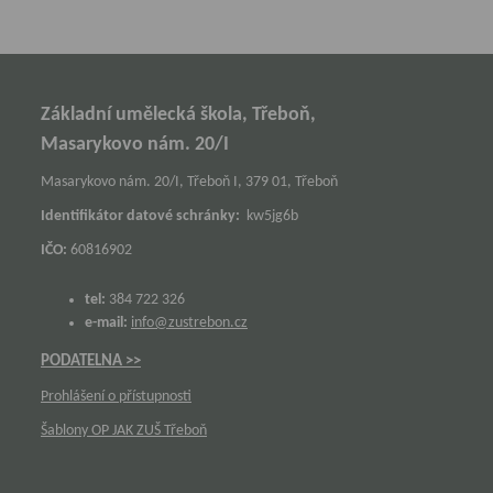
Základní umělecká škola, Třeboň,
Masarykovo nám. 20/I
Masarykovo nám. 20/I, Třeboň I, 379 01, Třeboň
Identifikátor datové schránky:
kw5jg6b
IČO:
60816902
tel:
384 722 326
e-mail:
info@zustrebon.cz
PODATELNA >>
Prohlášení o přístupnosti
Šablony OP JAK ZUŠ Třeboň