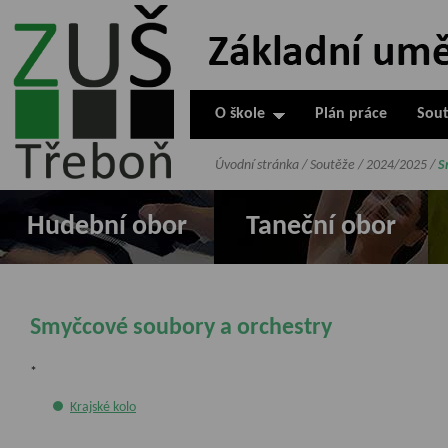
ZUŠ Třeboň -
Základní
umělecká škola
O škole
Plán práce
Sout
v Třeboni
Úvodní stránka
/
Soutěže
/
2024/2025
/
S
Hudební obor
Taneční obor
Smyčcové soubory a orchestry
*
Krajské kolo