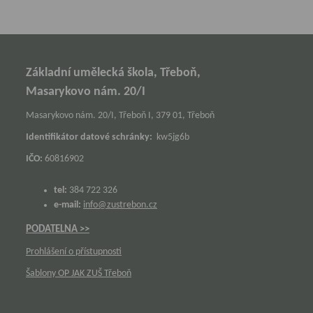
Základní umělecká škola, Třeboň,
Masarykovo nám. 20/I
Masarykovo nám. 20/I, Třeboň I, 379 01, Třeboň
Identifikátor datové schránky:
kw5jg6b
IČO:
60816902
tel:
384 722 326
e-mail:
info@zustrebon.cz
PODATELNA >>
Prohlášení o přístupnosti
Šablony OP JAK ZUŠ Třeboň