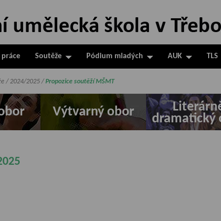
 práce
Soutěže
Pódium mladých
AUK
TLS
že
/
2024/2025
/
Propozice soutěží MŠMT
Literárn
obor
Výtvarný obor
dramatický 
2025