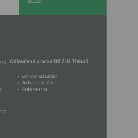
VÍCE
Odloučená pracoviště ZUŠ Třeboň
 323
Lomnice nad Lužnicí
Suchdol nad Lužnicí
z
,
České Velenice
m.cz