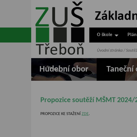
ZUŠ Třeboň -
Základní
umělecká škola
O škole
Plán
v Třeboni
Úvodní stránka
/
Soutě
Hudební obor
Taneční 
Propozice soutěží MŠMT 2024/
PROPOZICE KE STAŽENÍ
ZDE
.