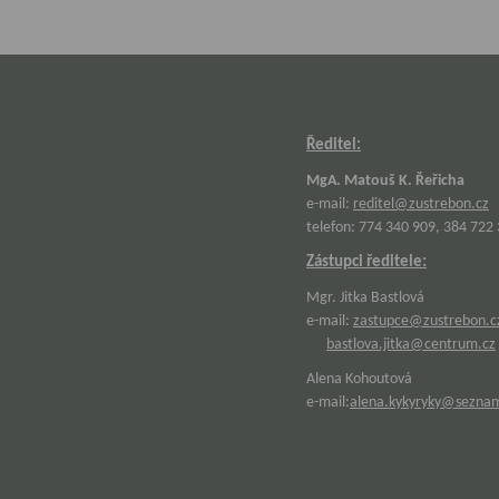
Ředitel:
MgA. Matouš K. Řeřicha
e-mail:
reditel@zustrebon.cz
telefon: 774 340 909, 384 722
Zástupci ředitele:
Mgr. Jitka Bastlová
e-mail:
zastupce@zustrebon.c
bastlova.jitka@centrum.cz
Alena Kohoutová
e-mail:
alena.kykyryky@sezna