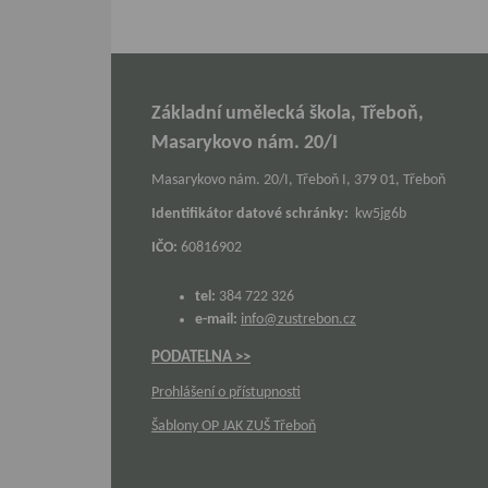
Základní umělecká škola, Třeboň,
Masarykovo nám. 20/I
Masarykovo nám. 20/I, Třeboň I, 379 01, Třeboň
Identifikátor datové schránky:
kw5jg6b
IČO:
60816902
tel:
384 722 326
e-mail:
info@zustrebon.cz
PODATELNA >>
Prohlášení o přístupnosti
Šablony OP JAK ZUŠ Třeboň