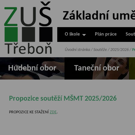
ZUŠ Třeboň -
Základní
umělecká škola
O škole
Plán práce
Sout
v Třeboni
Úvodní stránka
/
Soutěže
/
2025/2026
/
P
Hudební obor
Taneční obor
Propozice soutěží MŠMT 2025/2026
PROPOZICE KE STAŽENÍ
ZDE
.