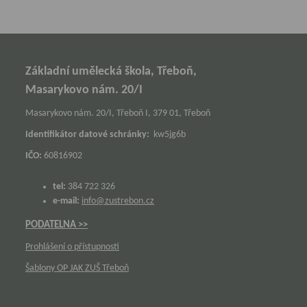
Základní umělecká škola, Třeboň,
Masarykovo nám. 20/I
Masarykovo nám. 20/I, Třeboň I, 379 01, Třeboň
Identifikátor datové schránky:
kw5jg6b
IČO:
60816902
tel:
384 722 326
e-mail:
info@zustrebon.cz
PODATELNA >>
Prohlášení o přístupnosti
Šablony OP JAK ZUŠ Třeboň