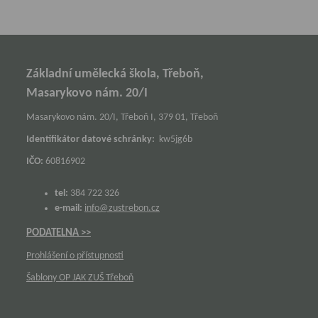
Základní umělecká škola, Třeboň,
Masarykovo nám. 20/I
Masarykovo nám. 20/I, Třeboň I, 379 01, Třeboň
Identifikátor datové schránky:
kw5jg6b
IČO:
60816902
tel:
384 722 326
e-mail:
info@zustrebon.cz
PODATELNA >>
Prohlášení o přístupnosti
Šablony OP JAK ZUŠ Třeboň