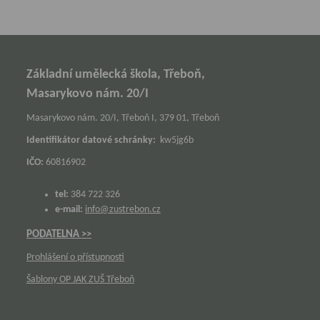
Základní umělecká škola, Třeboň,
Masarykovo nám. 20/I
Masarykovo nám. 20/I, Třeboň I, 379 01, Třeboň
Identifikátor datové schránky:
kw5jg6b
IČO:
60816902
tel:
384 722 326
e-mail:
info@zustrebon.cz
PODATELNA >>
Prohlášení o přístupnosti
Šablony OP JAK ZUŠ Třeboň