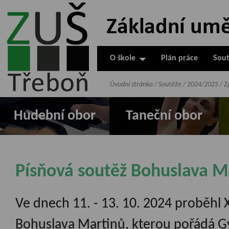
ZUŠ Třeboň -
Základní
umělecká škola
O škole
Plán práce
Sout
v Třeboni
Úvodní stránka
/
Soutěže
/
2024/2025
/
Z
Hudební obor
Taneční obor
Písňová soutěž Bohuslava M
Ve dnech 11. - 13. 10. 2024 proběhl 
Bohuslava Martinů, kterou pořádá G