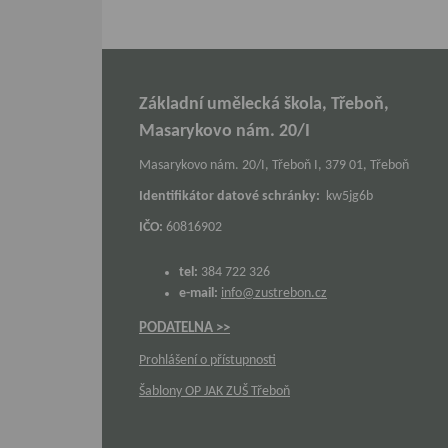
Základní umělecká škola, Třeboň,
Masarykovo nám. 20/I
Masarykovo nám. 20/I, Třeboň I, 379 01, Třeboň
Identifikátor datové schránky:
kw5jg6b
IČO:
60816902
tel:
384 722 326
e-mail:
info@zustrebon.cz
PODATELNA >>
Prohlášení o přístupnosti
Šablony OP JAK ZUŠ Třeboň