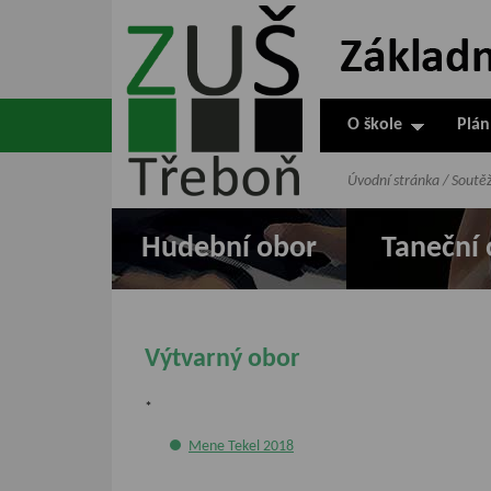
ZUŠ Třeboň -
Základní
umělecká škola
O škole
Plán
v Třeboni
Úvodní stránka
/
Soutě
Hudební obor
Taneční 
Výtvarný obor
*
Mene Tekel 2018