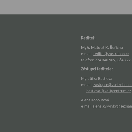
Ředitel:
MgA. Matouš K. Řeřicha
e-mail:
reditel@zustrebon.cz
telefon: 774 340 909, 384 722
Zástupci ředitele:
Mgr. Jitka Bastlová
e-mail:
zastupce@zustrebon.c
bastlova.jitka@centrum.cz
Alena Kohoutová
e-mail:
alena.kykyryky@sezna