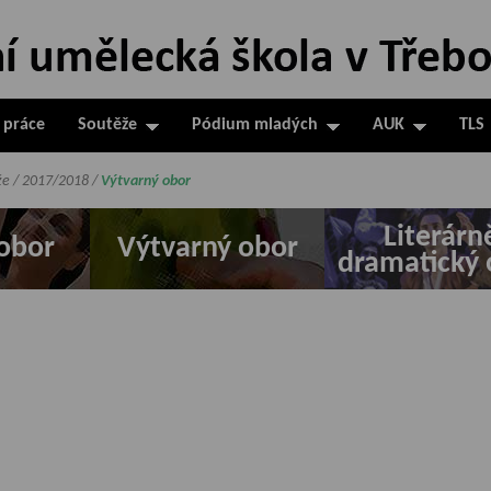
 práce
Soutěže
Pódium mladých
AUK
TLS
že
/
2017/2018
/
Výtvarný obor
Literárn
obor
Výtvarný obor
dramatický 