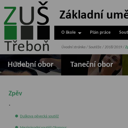
ZUŠ Třeboň -
Základní
umělecká škola
O škole
Plán práce
Sout
v Třeboni
Úvodní stránka
/
Soutěže
/
2018/2019
/
Z
Hudební obor
Taneční obor
Zpěv
*
Duškova pěvecká soutěž
Mezinárodní soutěž Olomouc