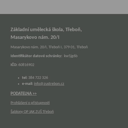
Základní umělecká škola, Třeboň,
Masarykovo nám. 20/I
Masarykovo nám. 20/I, Třeboň I, 379 01, Třeboň
Identifikátor datové schránky:
kw5jg6b
IČO:
60816902
tel:
384 722 326
e-mail:
info@zustrebon.cz
PODATELNA >>
Prohlášení o přístupnosti
Šablony OP JAK ZUŠ Třeboň