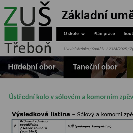
ZUŠ Třeboň -
Základní
umělecká škola
O škole
Plán práce
Sout
v Třeboni
Úvodní stránka
/
Soutěže
/
2024/2025
/
Z
Hudební obor
Taneční obor
Ústřední kolo v sólovém a komorním zpě