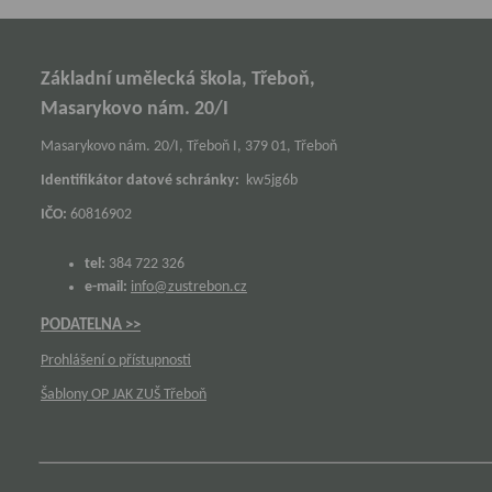
Základní umělecká škola, Třeboň,
Masarykovo nám. 20/I
Masarykovo nám. 20/I, Třeboň I, 379 01, Třeboň
Identifikátor datové schránky:
kw5jg6b
IČO:
60816902
tel:
384 722 326
e-mail:
info@zustrebon.cz
PODATELNA >>
Prohlášení o přístupnosti
Šablony OP JAK ZUŠ Třeboň