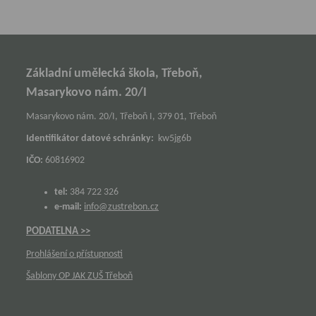
Základní umělecká škola, Třeboň,
Masarykovo nám. 20/I
Masarykovo nám. 20/I, Třeboň I, 379 01, Třeboň
Identifikátor datové schránky:
kw5jg6b
IČO:
60816902
tel:
384 722 326
e-mail:
info@zustrebon.cz
PODATELNA >>
Prohlášení o přístupnosti
Šablony OP JAK ZUŠ Třeboň