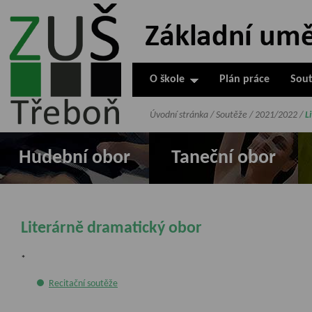
ZUŠ Třeboň -
Základní
umělecká škola
O škole
Plán práce
Sout
v Třeboni
Úvodní stránka
/
Soutěže
/
2021/2022
/
L
Hudební obor
Taneční obor
Literárně dramatický obor
*
Recitační soutěže