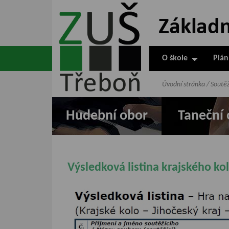
ZUŠ Třeboň -
Základní
umělecká škola
O škole
Plán
v Třeboni
Úvodní stránka
/
Soutě
Hudební obor
Taneční 
Výsledková listina krajského ko