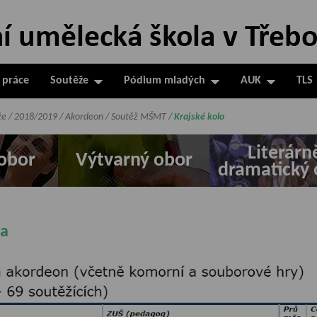
 práce
Soutěže
Pódium mladých
AUK
TLS
že
/
2018/2019
/
Akordeon
/
Soutěž MŠMT
/
Krajské kolo
Literárn
obor
Výtvarný obor
dramatický 
la