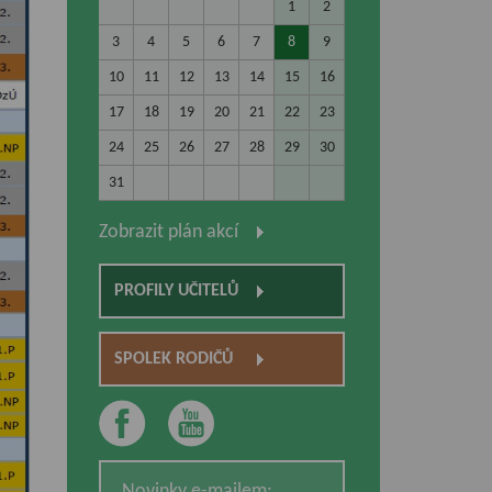
1
2
3
4
5
6
7
8
9
10
11
12
13
14
15
16
17
18
19
20
21
22
23
24
25
26
27
28
29
30
31
Zobrazit plán akcí
PROFILY UČITELŮ
SPOLEK RODIČŮ
Novinky e-mailem: