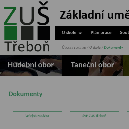
ZUŠ Třeboň -
Základní
umělecká škola
O škole
Plán práce
Sout
v Třeboni
Úvodní stránka
/
O škole
/
Dokumenty
Hudební obor
Taneční obor
Dokumenty
Veřejná zakázka
ŠVP ZUŠ Třeboň