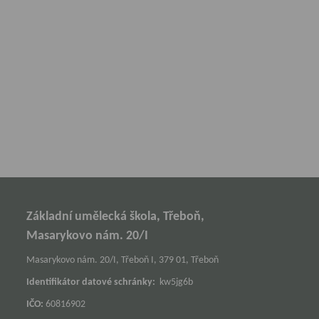
Základní umělecká škola, Třeboň,
Masarykovo nám. 20/I
Masarykovo nám. 20/I, Třeboň I, 379 01, Třeboň
Identifikátor datové schránky:
kw5jg6b
IČO:
60816902