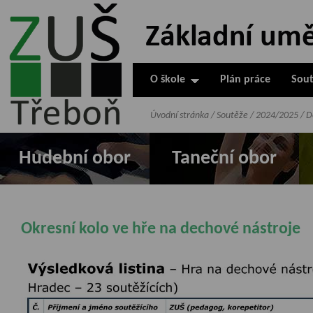
ZUŠ Třeboň -
Základní
umělecká škola
O škole
Plán práce
Sout
v Třeboni
Úvodní stránka
/
Soutěže
/
2024/2025
/
D
Hudební obor
Taneční obor
Okresní kolo ve hře na dechové nástroje