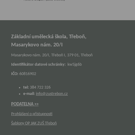
Základní umělecká škola, Třeboň,
Masarykovo nám. 20/I
Masarykovo nám. 20/I, Třeboň I, 379 01, Třeboň
Identifikátor datové schránky:
kw5jg6b
IČO:
60816902
tel:
384 722 326
e-mail:
info@zustrebon.cz
PODATELNA >>
Prohlášení o přístupnosti
Šablony OP JAK ZUŠ Třeboň