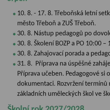
10. 8. - 17. 8. Třeboňská letní se
město Třeboň a ZUŠ Třeboň.
30. 8. Nástup pedagogů po dovol
30. 8. Školení BOZP a PO 10:00 – 
30. 8. Zahajovací porada a pedag
31. 8. Příprava na úspěšné zaháj
Příprava učeben. Pedagogové si o
dokumentaci. Rozvržení termínů n
základních uměleckých škol ve š
Školní rok 2027/2028