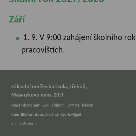
Září
1. 9. V 9:00 zahájení školního r
pracovištích.
Základní umělecká škola, Třeboň,
Masarykovo nám. 20/I
Masarykovo nám. 20/I, Třeboň I, 379 01, Třeboň
Identifikátor datové schránky:
kw5jg6b
IČO:
60816902