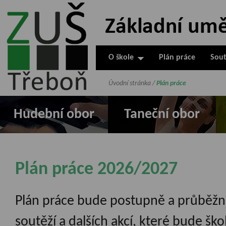
ZUŠ Třeboň -
Základní
umělecká škola
O škole
Plán práce
Sout
v Třeboni
Úvodní stránka
/
Plán práce
Hudební obor
Taneční obor
Plán práce 2026/2027
Plán práce bude postupně a průběžn
soutěží a dalších akcí, které bude šk