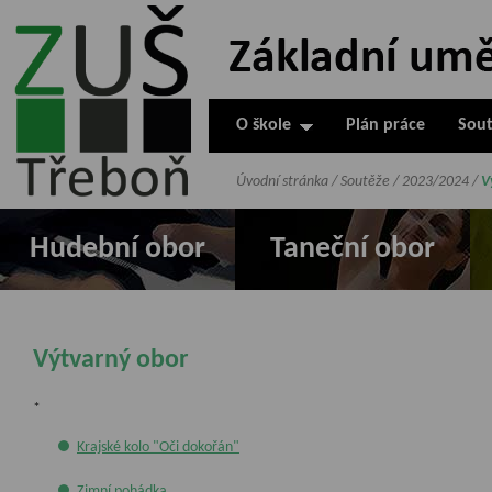
ZUŠ Třeboň -
Základní
umělecká škola
O škole
Plán práce
Sout
v Třeboni
Úvodní stránka
/
Soutěže
/
2023/2024
/
V
Hudební obor
Taneční obor
Výtvarný obor
*
Krajské kolo "Oči dokořán"
Zimní pohádka