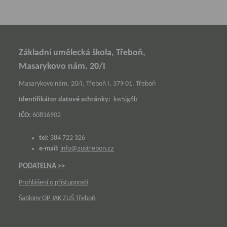
Základní umělecká škola, Třeboň,
Masarykovo nám. 20/I
Masarykovo nám. 20/I, Třeboň I, 379 01, Třeboň
Identifikátor datové schránky:
kw5jg6b
IČO:
60816902
tel:
384 722 326
e-mail:
info@zustrebon.cz
PODATELNA >>
Prohlášení o přístupnosti
Šablony OP JAK ZUŠ Třeboň