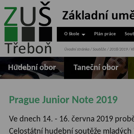
ZUŠ Třeboň -
Základní
umělecká škola
O škole
Plán práce
Sout
v Třeboni
Úvodní stránka
/
Soutěže
/
2018/2019
/
K
Hudební obor
Taneční obor
Prague Junior Note 2019
Ve dnech 14. - 16. června 2019 proběh
Celostátní hudební soutěže mladých 