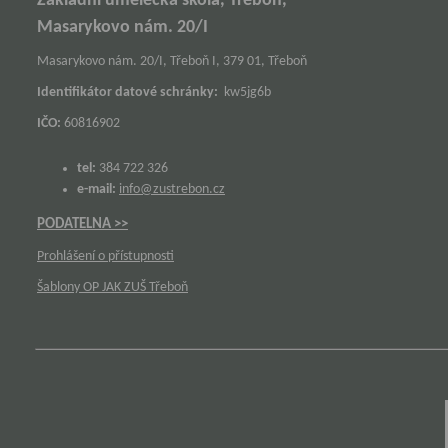
Základní umělecká škola, Třeboň,
Masarykovo nám. 20/I
Masarykovo nám. 20/I, Třeboň I, 379 01, Třeboň
Identifikátor datové schránky:
kw5jg6b
IČO:
60816902
tel:
384 722 326
e-mail:
info@zustrebon.cz
PODATELNA >>
Prohlášení o přístupnosti
Šablony OP JAK ZUŠ Třeboň