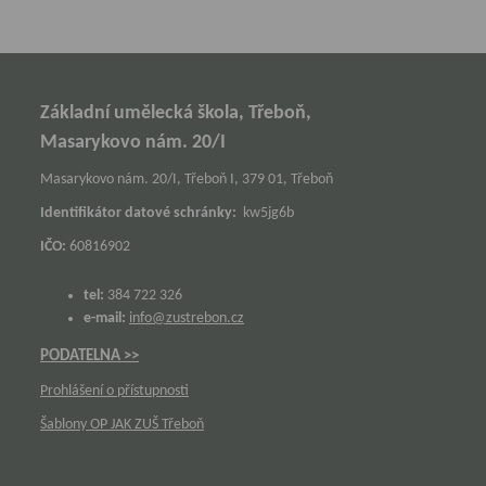
Základní umělecká škola, Třeboň,
Masarykovo nám. 20/I
Masarykovo nám. 20/I, Třeboň I, 379 01, Třeboň
Identifikátor datové schránky:
kw5jg6b
IČO:
60816902
tel:
384 722 326
e-mail:
info@zustrebon.cz
PODATELNA >>
Prohlášení o přístupnosti
Šablony OP JAK ZUŠ Třeboň