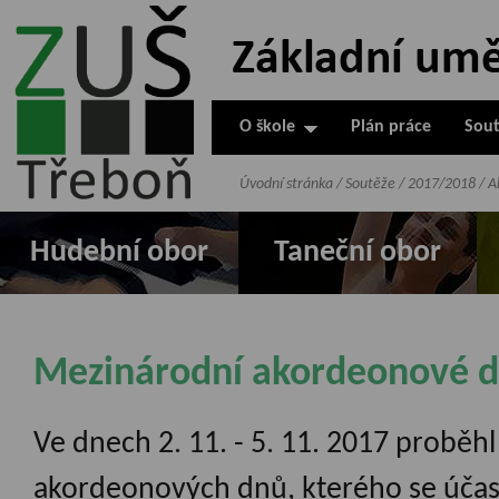
ZUŠ Třeboň -
Základní
umělecká škola
O škole
Plán práce
Sout
v Třeboni
Úvodní stránka
/
Soutěže
/
2017/2018
/
A
Hudební obor
Taneční obor
Mezinárodní akordeonové d
Ve dnech 2. 11. - 5. 11. 2017 proběh
akordeonových dnů, kterého se účastnili