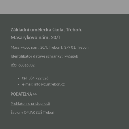
Základní umělecká škola, Třeboň,
Masarykovo nám. 20/I
Masarykovo nám. 20/I, Třeboň I, 379 01, Třeboň
Identifikátor datové schránky:
kw5jg6b
IČO:
60816902
tel:
384 722 326
e-mail:
info@zustrebon.cz
PODATELNA >>
Prohlášení o přístupnosti
Šablony OP JAK ZUŠ Třeboň