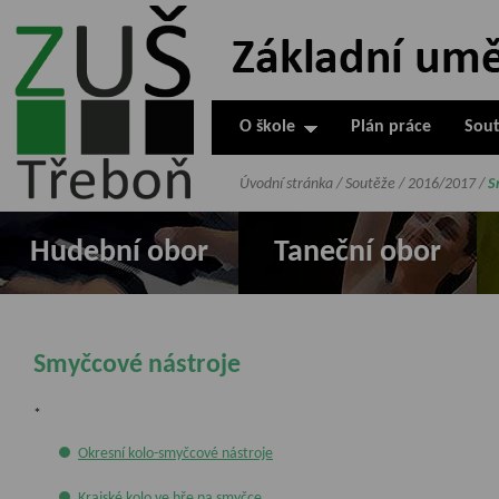
ZUŠ Třeboň -
Základní
umělecká škola
O škole
Plán práce
Sout
v Třeboni
Úvodní stránka
/
Soutěže
/
2016/2017
/
S
Hudební obor
Taneční obor
Smyčcové nástroje
*
Okresní kolo-smyčcové nástroje
Krajské kolo ve hře na smyčce