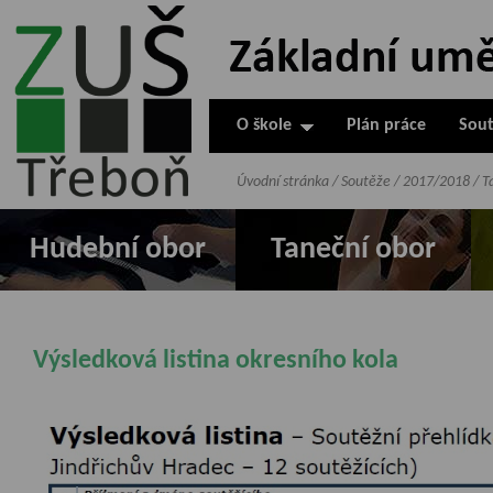
ZUŠ Třeboň -
Základní
umělecká škola
O škole
Plán práce
Sout
v Třeboni
Úvodní stránka
/
Soutěže
/
2017/2018
/
T
Hudební obor
Taneční obor
Výsledková listina okresního kola