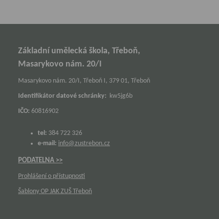
Základní umělecká škola, Třeboň,
Masarykovo nám. 20/I
Masarykovo nám. 20/I, Třeboň I, 379 01, Třeboň
Identifikátor datové schránky:
kw5jg6b
IČO:
60816902
tel:
384 722 326
e-mail:
info@zustrebon.cz
PODATELNA >>
Prohlášení o přístupnosti
Šablony OP JAK ZUŠ Třeboň