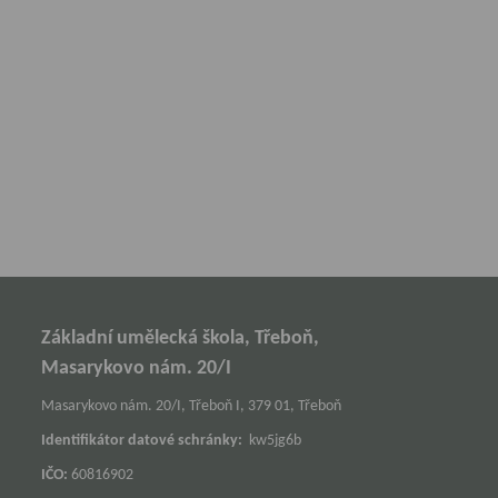
Základní umělecká škola, Třeboň,
Masarykovo nám. 20/I
Masarykovo nám. 20/I, Třeboň I, 379 01, Třeboň
Identifikátor datové schránky:
kw5jg6b
IČO:
60816902