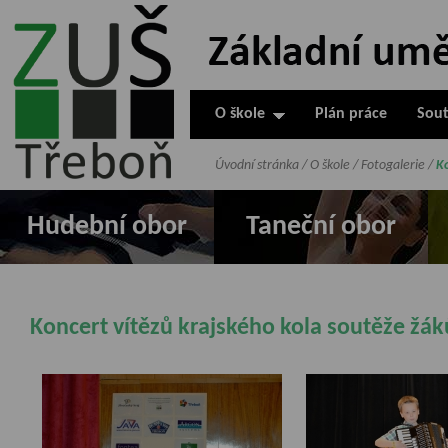
ZUŠ Třeboň -
Základní
umělecká škola
O škole
Plán práce
Sout
v Třeboni
Úvodní stránka
/
O škole
/
Fotogalerie
/
K
Hudební obor
Taneční obor
Koncert vítězů krajského kola soutěže žá