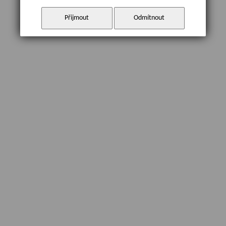
Přijmout
Odmítnout