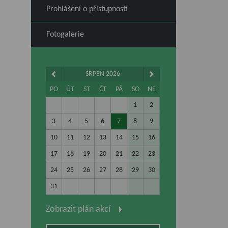
Prohlášení o přístupnosti
Fotogalerie
SRPEN 2026
PO
ÚT
ST
ČT
PÁ
SO
NE
1
2
3
4
5
6
7
8
9
10
11
12
13
14
15
16
17
18
19
20
21
22
23
24
25
26
27
28
29
30
31
Zobrazit plán akcí