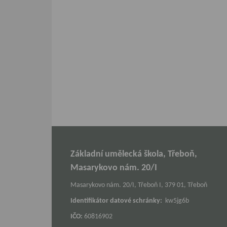
Základní umělecká škola, Třeboň,
Masarykovo nám. 20/I
Masarykovo nám. 20/I, Třeboň I, 379 01, Třeboň
Identifikátor datové schránky:
kw5jg6b
IČO:
60816902