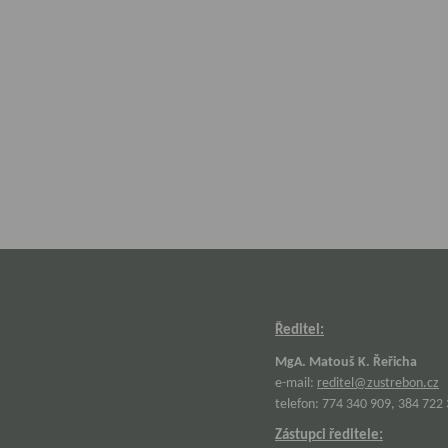
Ředitel:
MgA. Matouš K. Řeřicha
e-mail:
reditel@zustrebon.cz
telefon: 774 340 909, 384 722
Zástupci ředitele: