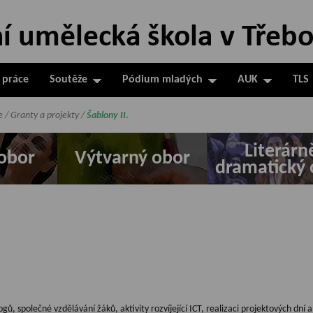
 práce
Soutěže
Pódium mladých
AUK
TLS
e
/
Granty a projekty
/
Šablony II.
Literárn
obor
Výtvarný obor
dramatický 
, společné vzdělávání žáků, aktivity rozvíjející ICT, realizaci projektových dní a