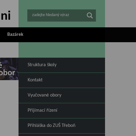
zadejte hledaný výraz
Bazárek
ě
Struktura školy
obor
Kontakt
Vyučované obory
Přijímací řízení
Přihláška do ZUŠ Třeboň