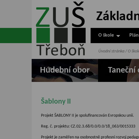
ZUŠ Třeboň -
Základní
umělecká škola
O škole
Plán
v Třeboni
Úvodní stránka
/
O škol
Hudební obor
Taneční 
Šablony II
Projekt ŠABLONY II je spolufinancován Evropskou unií.
Reg. č. projektu: CZ.02.3.68/0.0/0.0/18_063/0015333
Projekt je zaměřen na osobnostně profesní rozvoj pedagogů