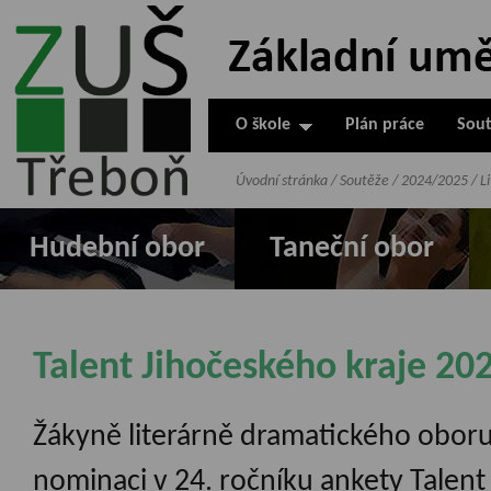
ZUŠ Třeboň -
Základní
umělecká škola
O škole
Plán práce
Sout
v Třeboni
Úvodní stránka
/
Soutěže
/
2024/2025
/
L
Hudební obor
Taneční obor
Talent Jihočeského kraje 20
Žákyně literárně dramatického oboru
nominaci v 24. ročníku ankety Talent