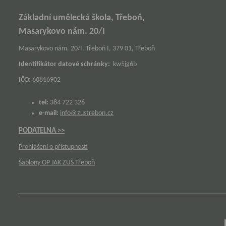
Základní umělecká škola, Třeboň,
Masarykovo nám. 20/I
Masarykovo nám. 20/I, Třeboň I, 379 01, Třeboň
Identifikátor datové schránky:
kw5jg6b
IČO:
60816902
tel:
384 722 326
e-mail:
info@zustrebon.cz
PODATELNA >>
Prohlášení o přístupnosti
Šablony OP JAK ZUŠ Třeboň