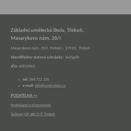
Základní umělecká škola, Třeboň,
Masarykovo nám. 20/I
Masarykovo nám. 20/I, Třeboň I, 379 01, Třeboň
Identifikátor datové schránky:
kw5jg6b
IČO:
60816902
tel:
384 722 326
e-mail:
info@zustrebon.cz
PODATELNA >>
Prohlášení o přístupnosti
Šablony OP JAK ZUŠ Třeboň