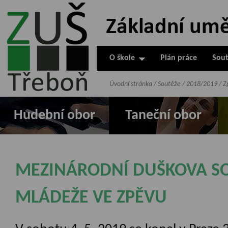
ZUŠ Třeboň -
Základní
umělecká škola
O škole
Plán práce
Sout
v Třeboni
Úvodní stránka
/
Soutěže
/
2018/2019
/
Z
Hudební obor
Taneční obor
MEZINÁRODNÍ DUŠKOVA S
MLÁDEŽE VE ZPĚVU