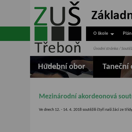
ZUŠ Třeboň -
Základní
umělecká škola
O škole
Plán
v Třeboni
Úvodní stránka
/
Soutě
Hudební obor
Taneční 
Mezinárodní akordeonová sout
Ve dnech 12. - 14. 4. 2018 soutěžili čtyři naši žáci ze tří