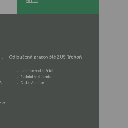
VÍCE
Odloučená pracoviště ZUŠ Třeboň
 323
Lomnice nad Lužnicí
Suchdol nad Lužnicí
z
,
České Velenice
m.cz