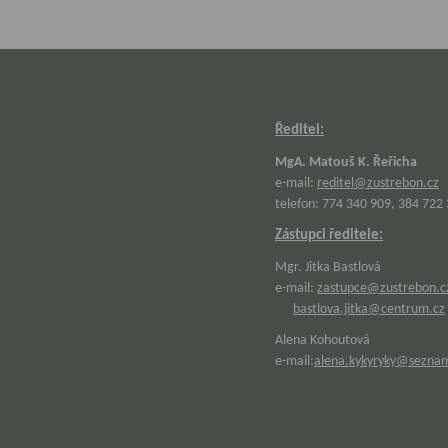
Ředitel:
MgA. Matouš K. Řeřicha
e-mail:
reditel@zustrebon.cz
telefon: 774 340 909, 384 722
Zástupci ředitele:
Mgr. Jitka Bastlová
e-mail:
zastupce@zustrebon.c
bastlova.jitka@centrum.cz
Alena Kohoutová
e-mail:
alena.kykyryky@sezna