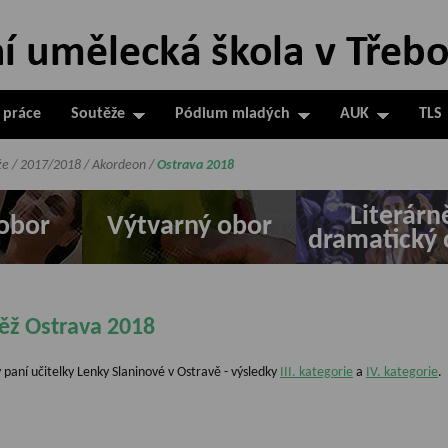
 práce
Soutěže
Pódium mladých
AUK
TLS
že
/
2017/2018
/
Akordeon
/
Ostrava 2018
Literárn
obor
Výtvarný obor
dramatický 
ěž Ostrava 2018
dy paní učitelky Lenky Slaninové v Ostravě - výsledky
III. kategorie
a
IV. kategorie
.