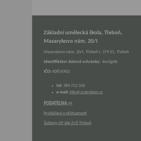
Základní umělecká škola, Třeboň,
Masarykovo nám. 20/I
Masarykovo nám. 20/I, Třeboň I, 379 01, Třeboň
Identifikátor datové schránky:
kw5jg6b
IČO:
60816902
tel:
384 722 326
e-mail:
info@zustrebon.cz
PODATELNA >>
Prohlášení o přístupnosti
Šablony OP JAK ZUŠ Třeboň