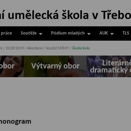
 práce
Soutěže
Pódium mladých
AUK
TLS
že
/
2018/2019
/
Akordeon
/
Soutěž MŠMT
/
Školní kolo
Literárn
obor
Výtvarný obor
dramatický 