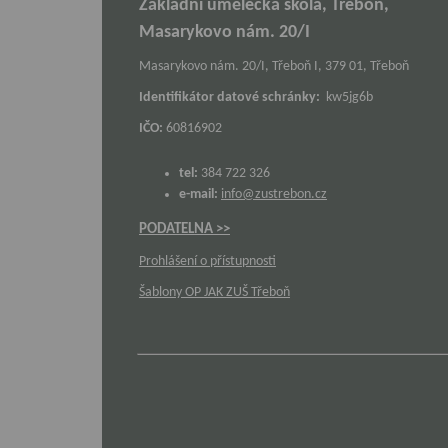
Základní umělecká škola, Třeboň,
Masarykovo nám. 20/I
Masarykovo nám. 20/I, Třeboň I, 379 01, Třeboň
Identifikátor datové schránky:
kw5jg6b
IČO:
60816902
tel:
384 722 326
e-mail:
info@zustrebon.cz
PODATELNA >>
Prohlášení o přístupnosti
Šablony OP JAK ZUŠ Třeboň