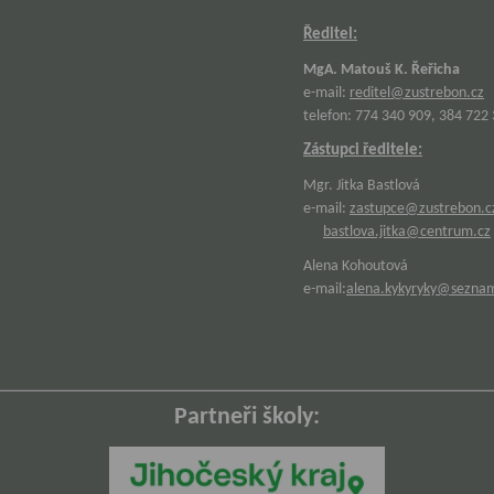
Ředitel:
MgA. Matouš K. Řeřicha
e-mail:
reditel@zustrebon.cz
telefon: 774 340 909, 384 722
Zástupci ředitele:
Mgr. Jitka Bastlová
e-mail:
zastupce@zustrebon.c
bastlova.jitka@centrum.cz
Alena Kohoutová
e-mail:
alena.kykyryky@sezna
Partneři školy: