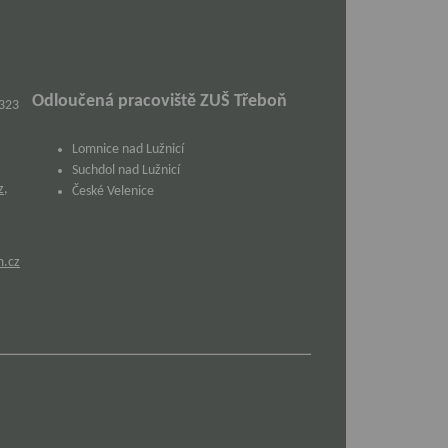
Odloučená pracoviště ZUŠ Třeboň
 323
Lomnice nad Lužnicí
Suchdol nad Lužnicí
z
,
České Velenice
m.cz