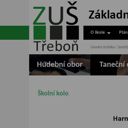
ZUŠ Třeboň -
Základní
umělecká škola
O škole
Plán
v Třeboni
Úvodní stránka
/
Soutě
Hudební obor
Taneční 
Školní kolo