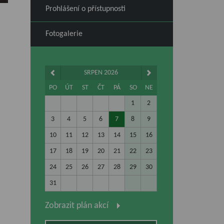
Prohlášení o přístupnosti
Fotogalerie
SRPEN 2026
PO
ÚT
ST
ČT
PÁ
SO
NE
1
2
3
4
5
6
7
8
9
10
11
12
13
14
15
16
17
18
19
20
21
22
23
24
25
26
27
28
29
30
31
Zobrazit plán akcí