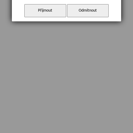
Přijmout
Odmítnout