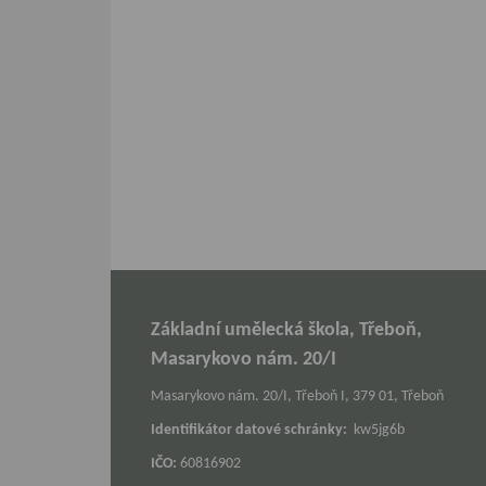
Základní umělecká škola, Třeboň,
Masarykovo nám. 20/I
Masarykovo nám. 20/I, Třeboň I, 379 01, Třeboň
Identifikátor datové schránky:
kw5jg6b
IČO:
60816902