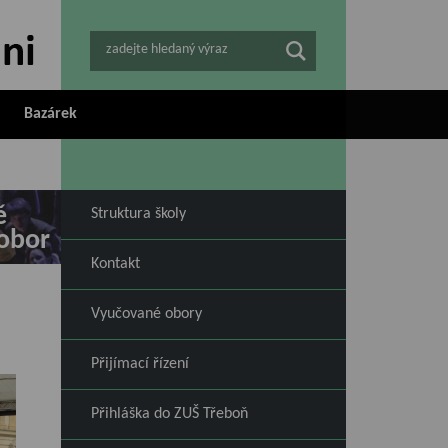
zadejte hledaný výraz
Bazárek
ě
Struktura školy
obor
Kontakt
Vyučované obory
Přijímací řízení
Přihláška do ZUŠ Třeboň