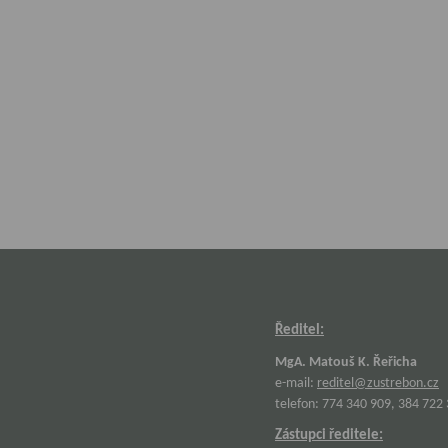
Ředitel:
MgA. Matouš K. Řeřicha
e-mail:
reditel@zustrebon.cz
telefon: 774 340 909, 384 722
Zástupci ředitele: