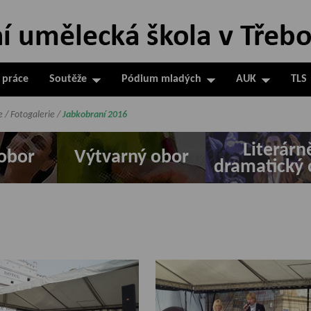
 práce
Soutěže
Pódium mladých
AUK
TLS
e
/
Fotogalerie
/
Jabkobraní 2016
Literárn
obor
Výtvarný obor
dramatický 