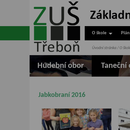
ZUŠ Třeboň -
Základní
umělecká škola
O škole
Plán
v Třeboni
Úvodní stránka
/
O škol
Hudební obor
Taneční 
Jabkobraní 2016