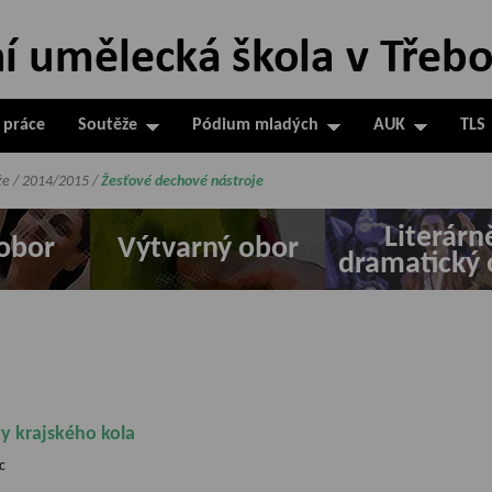
 práce
Soutěže
Pódium mladých
AUK
TLS
že
/
2014/2015
/
Žesťové dechové nástroje
Literárn
obor
Výtvarný obor
dramatický 
y krajského kola
c