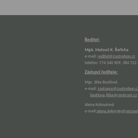
Ředitel:
MgA. Matouš K. Řeřicha
e-mail:
reditel@zustrebon.cz
telefon: 774 340 909, 384 722
Zástupci ředitele:
Mgr. Jitka Bastlová
e-mail:
zastupce@zustrebon.c
bastlova.jitka@centrum.cz
Alena Kohoutová
e-mail:
alena.kykyryky@sezna