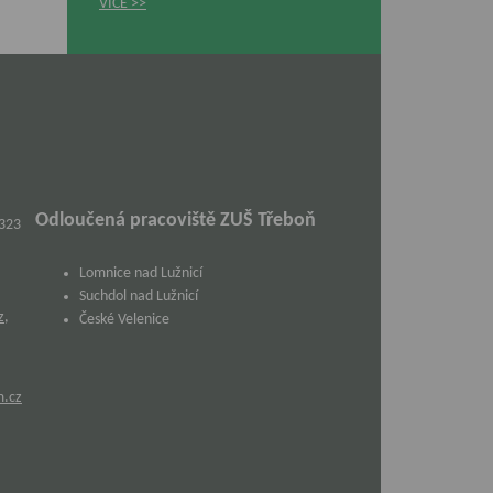
VÍCE
Odloučená pracoviště ZUŠ Třeboň
 323
Lomnice nad Lužnicí
Suchdol nad Lužnicí
z
,
České Velenice
m.cz