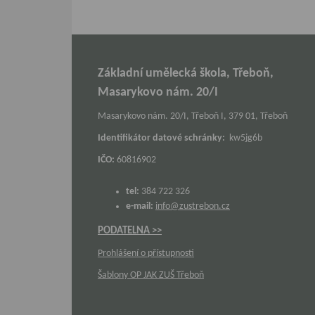
Základní umělecká škola, Třeboň,
Masarykovo nám. 20/I
Masarykovo nám. 20/I, Třeboň I, 379 01, Třeboň
Identifikátor datové schránky:
kw5jg6b
IČO:
60816902
tel:
384 722 326
e-mail:
info@zustrebon.cz
PODATELNA >>
Prohlášení o přístupnosti
Šablony OP JAK ZUŠ Třeboň