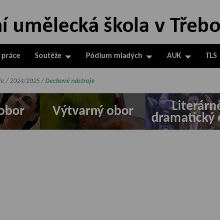
 práce
Soutěže
Pódium mladých
AUK
TLS
že
/
2024/2025
/
Dechové nástroje
Literárn
obor
Výtvarný obor
dramatický 