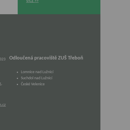
VÍCE
Odloučená pracoviště ZUŠ Třeboň
 323
Lomnice nad Lužnicí
Suchdol nad Lužnicí
z
,
České Velenice
m.cz