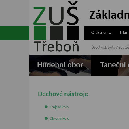
ZUŠ Třeboň -
Základní
umělecká škola
O škole
Plán
v Třeboni
Úvodní stránka
/
Soutě
Hudební obor
Taneční 
Dechové nástroje
Krajské kolo
Okresní kolo