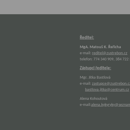
Ředitel:
MgA. Matouš K. Řeřicha
e-mail:
reditel@zustrebon.cz
telefon: 774 340 909, 384 722
Zástupci ředitele:
Mgr. Jitka Bastlová
e-mail:
zastupce@zustrebon.c
bastlova.jitka@centrum.cz
Alena Kohoutová
e-mail:
alena.kykyryky@sezna