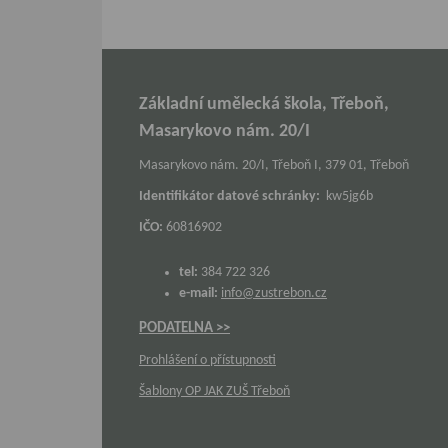
Základní umělecká škola, Třeboň,
Masarykovo nám. 20/I
Masarykovo nám. 20/I, Třeboň I, 379 01, Třeboň
Identifikátor datové schránky:
kw5jg6b
IČO:
60816902
tel:
384 722 326
e-mail:
info@zustrebon.cz
PODATELNA >>
Prohlášení o přístupnosti
Šablony OP JAK ZUŠ Třeboň