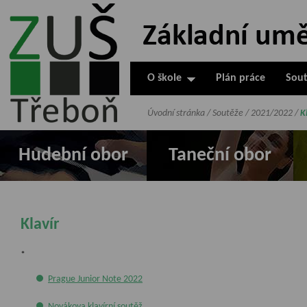
ZUŠ Třeboň -
Základní
umělecká škola
O škole
Plán práce
Sout
v Třeboni
Úvodní stránka
/
Soutěže
/
2021/2022
/
K
Hudební obor
Taneční obor
Klavír
*
Prague Junior Note 2022
Novákova klavírní soutěž