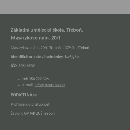
Základní umělecká škola, Třeboň,
Masarykovo nám. 20/I
Masarykovo nám. 20/I, Třeboň I, 379 01, Třeboň
Identifikátor datové schránky:
kw5jg6b
IČO:
60816902
tel:
384 722 326
e-mail:
info@zustrebon.cz
PODATELNA >>
Prohlášení o přístupnosti
Šablony OP JAK ZUŠ Třeboň