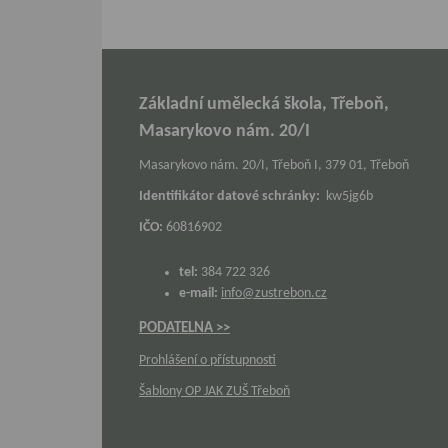
Základní umělecká škola, Třeboň,
Masarykovo nám. 20/I
Masarykovo nám. 20/I, Třeboň I, 379 01, Třeboň
Identifikátor datové schránky:
kw5jg6b
IČO:
60816902
tel:
384 722 326
e-mail:
info@zustrebon.cz
PODATELNA >>
Prohlášení o přístupnosti
Šablony OP JAK ZUŠ Třeboň