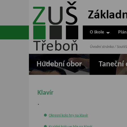
ZUŠ Třeboň -
Základní
umělecká škola
O škole
Plán
v Třeboni
Úvodní stránka
/
Soutě
Hudební obor
Taneční 
Klavír
*
Okresní kolo hry na klavír
Krajské kolo ve hře na klavír