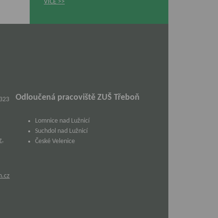
VÍCE
Odloučená pracoviště ZUŠ Třeboň
 323
Lomnice nad Lužnicí
Suchdol nad Lužnicí
z
,
České Velenice
m.cz