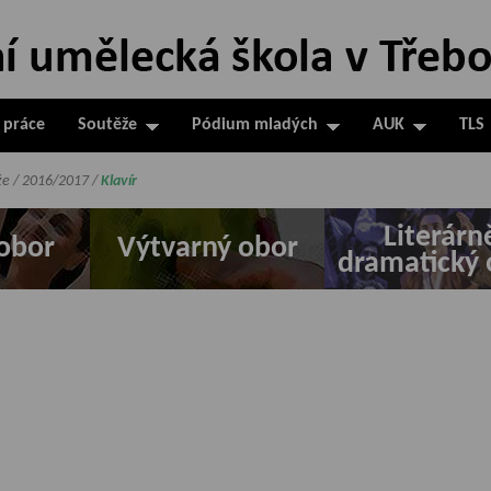
 práce
Soutěže
Pódium mladých
AUK
TLS
že
/
2016/2017
/
Klavír
Literárn
obor
Výtvarný obor
dramatický 