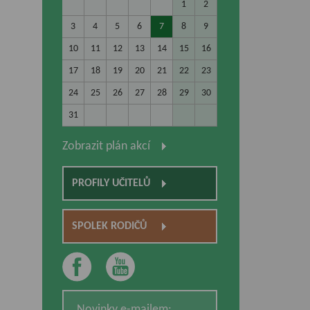
1
2
3
4
5
6
7
8
9
10
11
12
13
14
15
16
17
18
19
20
21
22
23
24
25
26
27
28
29
30
31
Zobrazit plán akcí
PROFILY UČITELŮ
SPOLEK RODIČŮ
Novinky e-mailem: