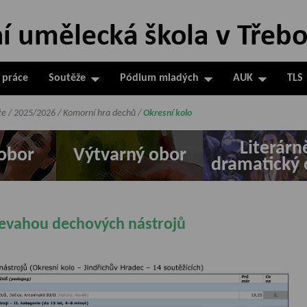
 práce
Soutěže
Pódium mladých
AUK
TLS
že
/
2025/2026
/
Komorní hra dechů
/
Okresní kolo
Literárn
obor
Výtvarný obor
dramatický 
řevahou dechových nástrojů