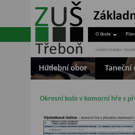
ZUŠ Třeboň -
Základní
umělecká škola
O škole
Plán
v Třeboni
Úvodní stránka
/
Soutě
Hudební obor
Taneční 
Okresní kolo v komorní hře s p