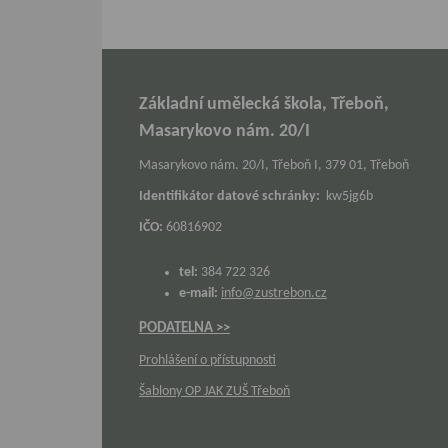
Základní umělecká škola, Třeboň,
Masarykovo nám. 20/I
Masarykovo nám. 20/I, Třeboň I, 379 01, Třeboň
Identifikátor datové schránky:
kw5jg6b
IČO:
60816902
tel:
384 722 326
e-mail:
info@zustrebon.cz
PODATELNA >>
Prohlášení o přístupnosti
Šablony OP JAK ZUŠ Třeboň