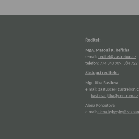
Ředitel:
MgA. Matouš K. Řeřicha
e-mail:
reditel@zustrebon.cz
telefon: 774 340 909, 384 722
Zástupci ředitele:
Mgr. Jitka Bastlová
e-mail:
zastupce@zustrebon.c
bastlova.jitka@centrum.cz
Alena Kohoutová
e-mail:
alena.kykyryky@sezna