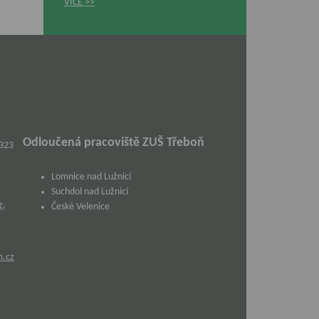
VÍCE
Odloučená pracoviště ZUŠ Třeboň
 323
Lomnice nad Lužnicí
Suchdol nad Lužnicí
z
,
České Velenice
m.cz