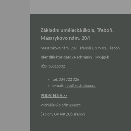
Základní umělecká škola, Třeboň,
Masarykovo nám. 20/I
Masarykovo nám. 20/I, Třeboň I, 379 01, Třeboň
Identifikátor datové schránky:
kw5jg6b
IČO:
60816902
tel:
384 722 326
e-mail:
info@zustrebon.cz
PODATELNA >>
Prohlášení o přístupnosti
Šablony OP JAK ZUŠ Třeboň