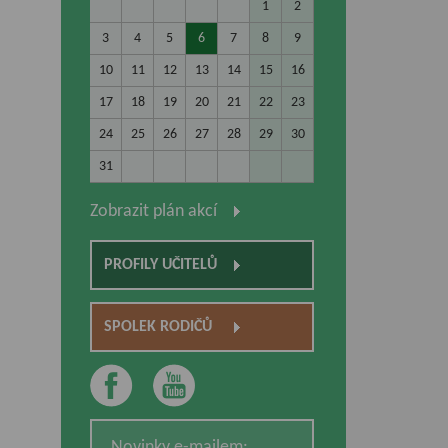
1
2
3
4
5
6
7
8
9
10
11
12
13
14
15
16
17
18
19
20
21
22
23
24
25
26
27
28
29
30
31
Zobrazit plán akcí
PROFILY UČITELŮ
SPOLEK RODIČŮ
Novinky e-mailem: