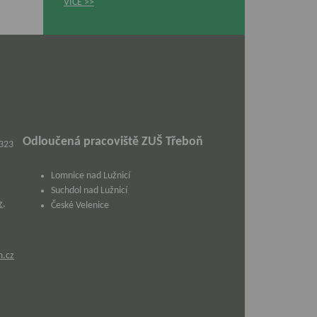
VÍCE
Odloučená pracoviště ZUŠ Třeboň
 323
Lomnice nad Lužnicí
Suchdol nad Lužnicí
z
,
České Velenice
m.cz