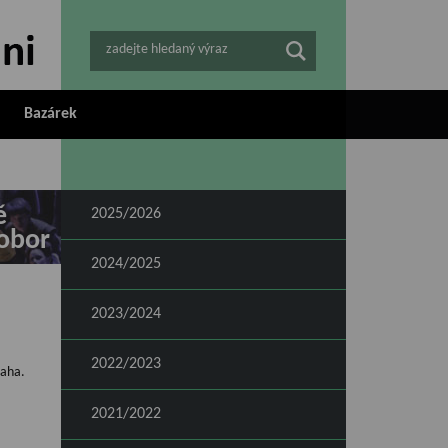
zadejte hledaný výraz
Bazárek
ě
2025/2026
obor
2024/2025
2023/2024
2022/2023
raha.
2021/2022