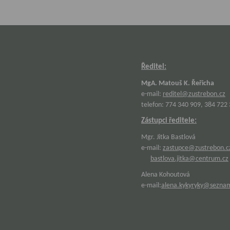
Ředitel:
MgA. Matouš K. Řeřicha
e-mail:
reditel@zustrebon.cz
telefon: 774 340 909, 384 722
Zástupci ředitele:
Mgr. Jitka Bastlová
e-mail:
zastupce@zustrebon.c
bastlova.jitka@centrum.cz
Alena Kohoutová
e-mail:
alena.kykyryky@sezna