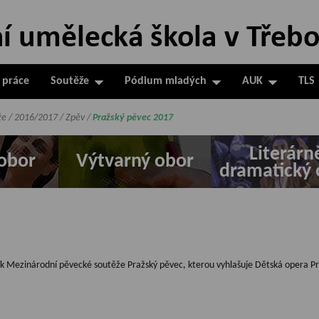
 práce
Soutěže
Pódium mladých
AUK
TLS
že
/
2016/2017
/
Zpěv
/
Pražský pěvec 2017
Literárn
obor
Výtvarný obor
dramatický 
ročník Mezinárodní pěvecké soutěže Pražský pěvec, kterou vyhlašuje Dětská opera P