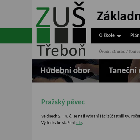
ZUŠ Třeboň -
Základní
umělecká škola
O škole
Plán
v Třeboni
Úvodní stránka
/
Soutě
Hudební obor
Taneční 
Pražský pěvec
Ve dnech 2. - 4. 6. se naši vybraní žáci zúčastnili XV. 
Výsledky ke stažení
zde
.