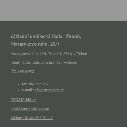
Základní umělecká škola, Třeboň,
Masarykovo nám. 20/I
Masarykovo nám. 20/I, Třeboň I, 379 01, Třeboň
Identifikátor datové schránky:
kw5jg6b
IČO:
60816902
tel:
384 722 326
e-mail:
info@zustrebon.cz
PODATELNA >>
Prohlášení o přístupnosti
Šablony OP JAK ZUŠ Třeboň