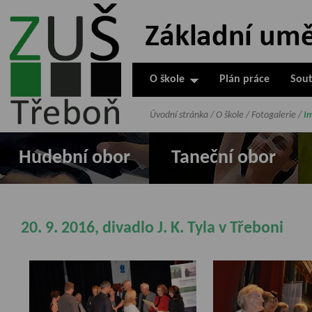
ZUŠ Třeboň -
Základní
umělecká škola
O škole
Plán práce
Sout
v Třeboni
Úvodní stránka
/
O škole
/
Fotogalerie
/
I
Hudební obor
Taneční obor
20. 9. 2016, divadlo J. K. Tyla v Třeboni