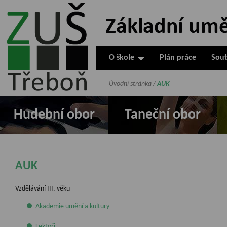
ZUŠ Třeboň -
Základní
umělecká škola
O škole
Plán práce
Sout
v Třeboni
Úvodní stránka
/
AUK
Hudební obor
Taneční obor
AUK
Vzdělávání III. věku
Akademie umění a kultury
Lektoři