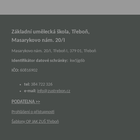
Základní umělecká škola, Třeboň,
Masarykovo nám. 20/I
Masarykovo nám. 20/I, Třeboň I, 379 01, Třeboň
Identifikátor datové schránky:
kw5jg6b
IČO:
60816902
tel:
384 722 326
e-mail:
info@zustrebon.cz
PODATELNA >>
Prohlášení o přístupnosti
Šablony OP JAK ZUŠ Třeboň