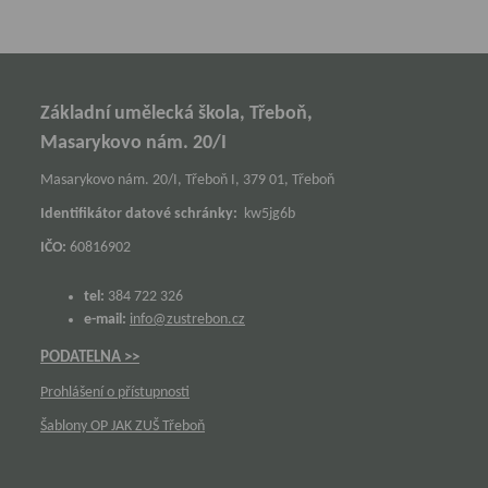
Základní umělecká škola, Třeboň,
Masarykovo nám. 20/I
Masarykovo nám. 20/I, Třeboň I, 379 01, Třeboň
Identifikátor datové schránky:
kw5jg6b
IČO:
60816902
tel:
384 722 326
e-mail:
info@zustrebon.cz
PODATELNA >>
Prohlášení o přístupnosti
Šablony OP JAK ZUŠ Třeboň