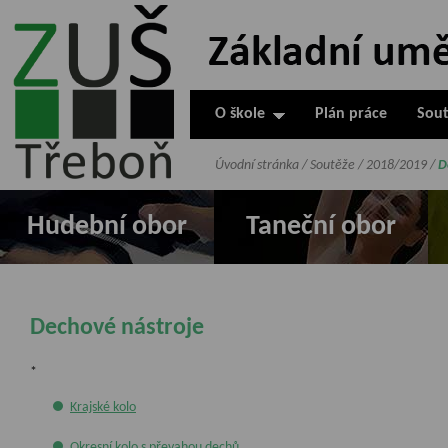
ZUŠ Třeboň -
Základní
umělecká škola
O škole
Plán práce
Sout
v Třeboni
Úvodní stránka
/
Soutěže
/
2018/2019
/
D
Hudební obor
Taneční obor
Dechové nástroje
*
Krajské kolo
Okresní kolo s převahou dechů