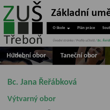
ZUŠ Třeboň -
Základní
umělecká škola
O škole
Plán práce
Sout
v Třeboni
Úvodní stránka
/
Profily učitelů
/
Bc. Řeřá
Hudební obor
Taneční obor
Bc. Jana Řeřábková
Výtvarný obor