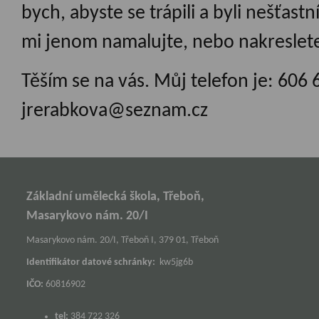
bych, abyste se trápili a byli nešťastn
mi jenom namalujte, nebo nakreslete 
Těším se na vás. Můj telefon je: 606 
jrerabkova@seznam.cz
Základní umělecká škola, Třeboň,
Masarykovo nám. 20/I
Masarykovo nám. 20/I, Třeboň I, 379 01, Třeboň
Identifikátor datové schránky:
kw5jg6b
IČO:
60816902
tel:
384 722 326