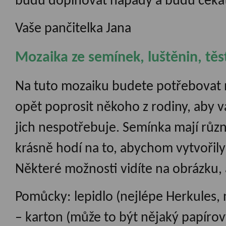
budu doplňovat nápady a budu čekat
Vaše pančitelka Jana
Mozaika ze semínek, luštěnin, těs
Na tuto mozaiku budete potřebovat 
opět poprosit někoho z rodiny, aby v
jich nespotřebuje. Semínka mají různo
krásně hodí na to, abychom vytvořil
Některé možnosti vidíte na obrázku, 
Pomůcky: lepidlo (nejlépe Herkules,
– karton (může to být nějaký papírový