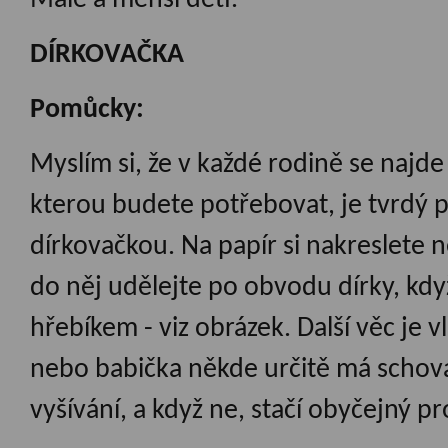
Malé a menší děti.
DÍRKOVAČKA
Pomůcky:
Myslím si, že v každé rodině se najde 
kterou budete potřebovat, je tvrdý pa
dírkovačkou. Na papír si nakreslete 
do něj udělejte po obvodu dírky, kd
hřebíkem - viz obrázek. Další věc je
nebo babička někde určitě má schova
vyšívání, a když ne, stačí obyčejný p