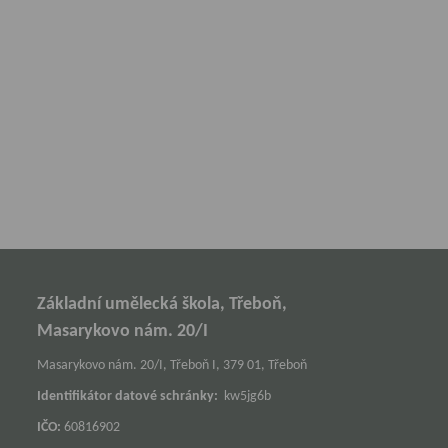
Základní umělecká škola, Třeboň,
Masarykovo nám. 20/I
Masarykovo nám. 20/I, Třeboň I, 379 01, Třeboň
Identifikátor datové schránky:
kw5jg6b
IČO:
60816902