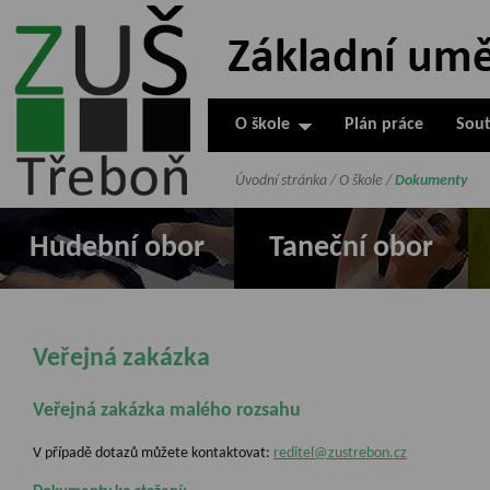
ZUŠ Třeboň -
Základní
umělecká škola
O škole
Plán práce
Sout
v Třeboni
Úvodní stránka
/
O škole
/
Dokumenty
Hudební obor
Taneční obor
Veřejná zakázka
Veřejná zakázka malého rozsahu
V případě dotazů můžete kontaktovat:
reditel@zustrebon.cz