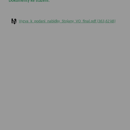
Dokumenty ke stažení:
Vyzva_k_podani_nabidky_Stojany_VO_final.pdf
(363,62 kB)