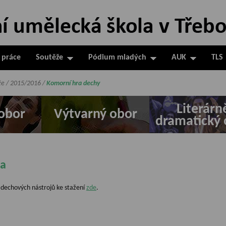
 práce
Soutěže
Pódium mladých
AUK
TLS
že
/
2015/2016
/
Komorní hra dechy
Literárn
obor
Výtvarný obor
dramatický 
la
u dechových nástrojů ke stažení
zde
.