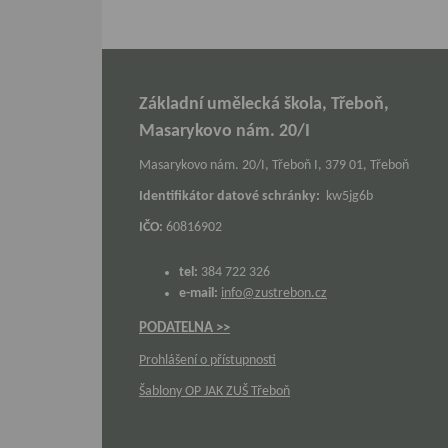
Základní umělecká škola, Třeboň,
Masarykovo nám. 20/I
Masarykovo nám. 20/I, Třeboň I, 379 01, Třeboň
Identifikátor datové schránky:
kw5jg6b
IČO:
60816902
tel:
384 722 326
e-mail:
info@zustrebon.cz
PODATELNA >>
Prohlášení o přístupnosti
Šablony OP JAK ZUŠ Třeboň