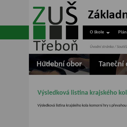
ZUŠ Třeboň -
Základní
umělecká škola
O škole
Plán
v Třeboni
Úvodní stránka
/
Soutě
Hudební obor
Taneční 
Výsledková listina krajského ko
Výsledková listina krajského kola komorní hry s převaho