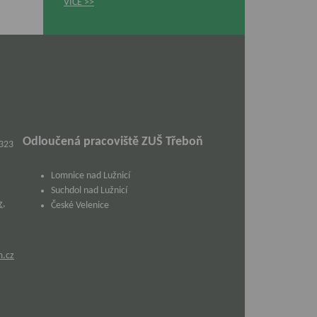
VÍCE
Odloučená pracoviště ZUŠ Třeboň
 323
Lomnice nad Lužnicí
Suchdol nad Lužnicí
z
,
České Velenice
m.cz