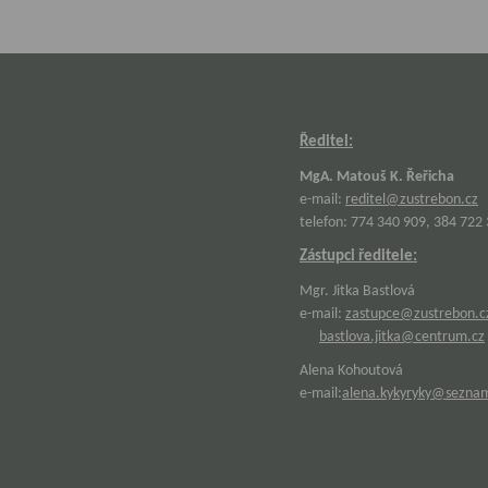
Ředitel:
MgA. Matouš K. Řeřicha
e-mail:
reditel@zustrebon.cz
telefon: 774 340 909, 384 722
Zástupci ředitele:
Mgr. Jitka Bastlová
e-mail:
zastupce@zustrebon.c
bastlova.jitka@centrum.cz
Alena Kohoutová
e-mail:
alena.kykyryky@sezna